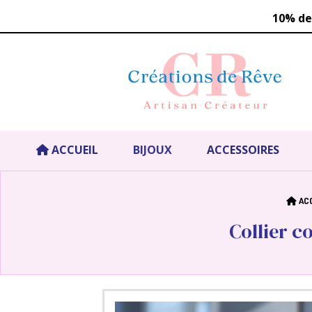
Panneau de gestion des cookies
1
0%
de
ACCUEIL
BIJOUX
ACCESSOIRES
AC
Collier c