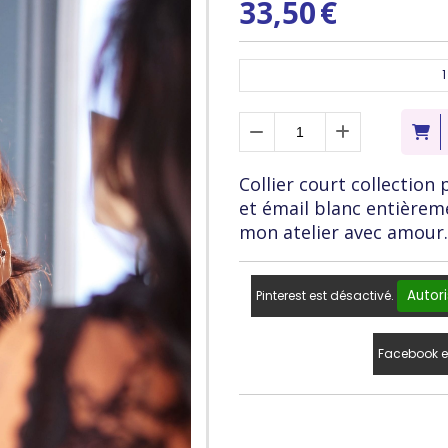
33,50
€
1
Collier court collection
et émail blanc entièrem
mon atelier avec amour.
Autori
Pinterest est désactivé.
Facebook e