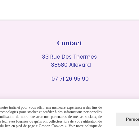
Contact
33 Rue Des Thermes
38580 Allevard
07 71 26 95 90
otre trafic et pour vous offrir une meilleure expérience à des fins de
s technologies pour stocker et accéder à des informations personnelles
Autoriser
Facebook est désactivé.
tilisation de notre site avec nos partenaires de médias sociaux, de
Perso
leur avez fournies ou qu'ils ont collectées lors de votre utilisation de
e du lien en pied de page « Gestion Cookies ». Voir notre politique de
te
Politique de confidentialité
Gestion cookies