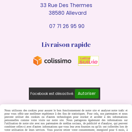
33 Rue Des Thermes
38580 Allevard
07 71 26 95 90
Livraison rapide
Autoriser
Facebook est désactivé.
Nous utilisons des cookies pour assurer le bon fonctionnement de notre site et analyser notre trafic et
pour vous offrir une meilleure expérience à des fins de statistiques. Pour cela, nos partenaires et nous
Mentions Légales
peuvent utiliser des cookies ou d'autres technologies pour stocker et accéder à des informations
personnelles comme votre visite sur notre site. Nous partageons également des informations sur
Conditions générales de vente
l'utilisation de notre site avec nos partenaires de médias sociaux, de publicité et d'analyse, qui peuvent
combiner celles-ci avec d'autres informations que vous leur avez fournies ou qu'ils ont collectées lors de
votre utilisation de leurs services. Vous pouvez retirer votre consentement, enregistré pour 6 mois, à
Politique de confidentialité
Gestion cookies